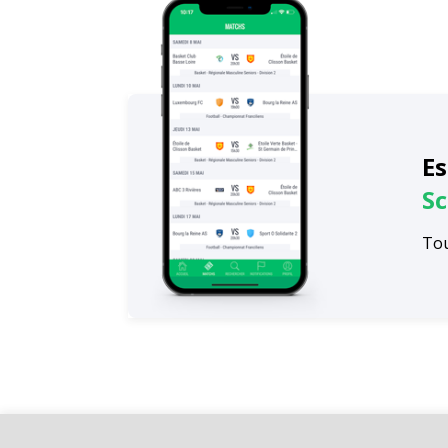
Es
Sc
Tou