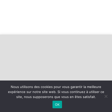
Nous utilisons des cookies pour vous garantir la meilleure
expérience sur notre site web. Si vous continuez à utiliser ce
©
2026 - Bellegarde Sports | Site internet réalisé par
site, nous supposerons que vous en êtes satisfait.
OK
MENTIONS LÉGALES